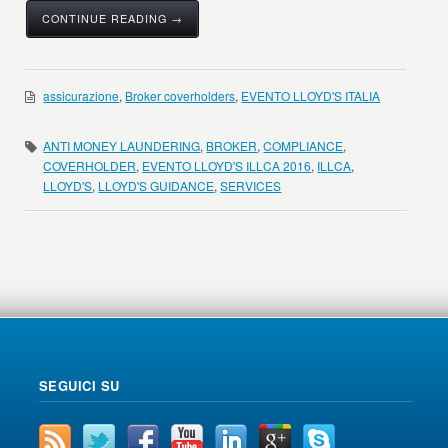
CONTINUE READING →
assicurazione
,
Broker coverholders
,
EVENTO LLOYD'S ITALIA
ANTI MONEY LAUNDERING
,
BROKER
,
COMPLIANCE
,
COVERHOLDER
,
EVENTO LLOYD'S ILLCA 2016
,
ILLCA
,
LLOYD'S
,
LLOYD'S GUIDANCE
,
SERVICES
SEGUICI SU