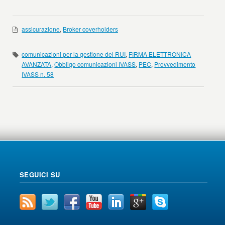
assicurazione
,
Broker coverholders
comunicazioni per la gestione del RUI
,
FIRMA ELETTRONICA
AVANZATA
,
Obbligo comunicazioni IVASS
,
PEC
,
Provvedimento
IVASS n. 58
SEGUICI SU