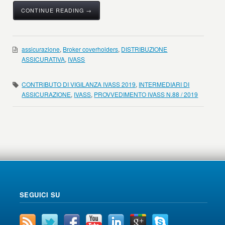
CONTINUE READING →
assicurazione
,
Broker coverholders
,
DISTRIBUZIONE
ASSICURATIVA
,
IVASS
CONTRIBUTO DI VIGILANZA IVASS 2019
,
INTERMEDIARI DI
ASSICURAZIONE
,
IVASS
,
PROVVEDIMENTO IVASS N.88 / 2019
SEGUICI SU